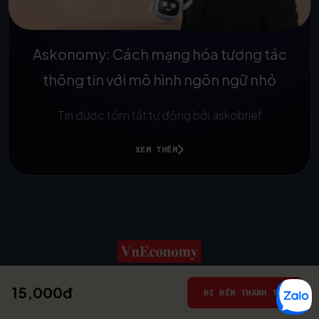
Askonomy: Cách mạng hóa tương tác
thông tin với mô hình ngôn ngữ nhỏ
Tin được tóm tắt tự động bởi askobrief
XEM THÊM
15,000đ
© 2025
ĐI ĐẾN THANH TOÁN