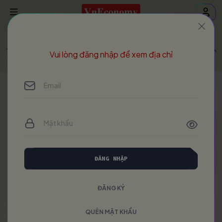
Trang chủ
Vietnam Economic Times
VET - Issue 430 - 
Vui lòng đăng nhập để xem địa chỉ
ĐĂNG NHẬP
ĐĂNG KÝ
QUÊN MẬT KHẨU