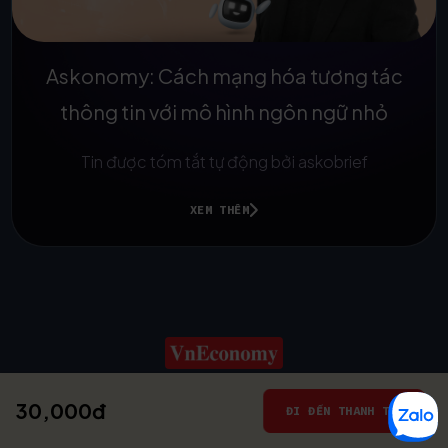
Askonomy: Cách mạng hóa tương tác
thông tin với mô hình ngôn ngữ nhỏ
Tin được tóm tắt tự động bởi askobrief
XEM THÊM
30,000đ
© 2025
ĐI ĐẾN THANH TOÁN