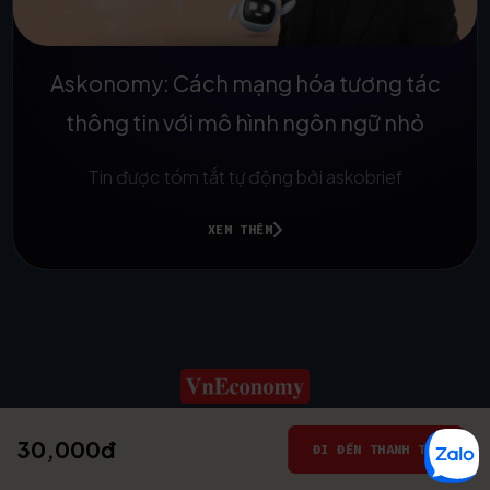
Askonomy: Cách mạng hóa tương tác
thông tin với mô hình ngôn ngữ nhỏ
Tin được tóm tắt tự động bởi askobrief
XEM THÊM
30,000đ
© 2025
ĐI ĐẾN THANH TOÁN