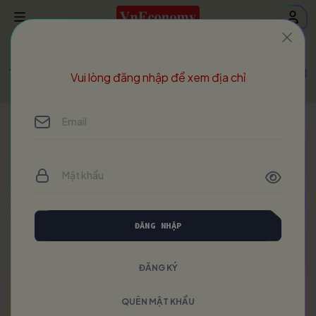
Trang chủ
Vietnam Economic Times
VET - Issue 431 - N
Vui lòng đăng nhập để xem địa chỉ
ĐĂNG NHẬP
ĐĂNG KÝ
QUÊN MẬT KHẨU