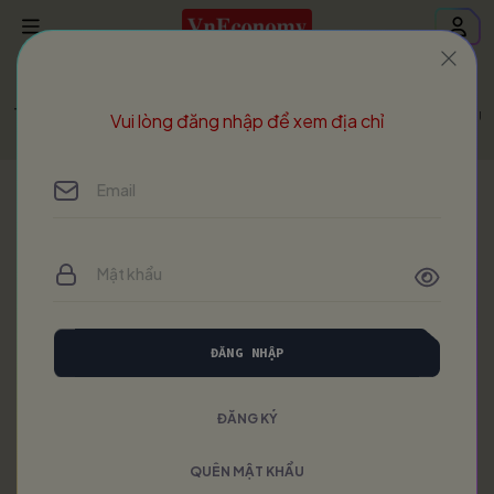
Trang chủ
Vietnam Economic Times
VET - Issue 459 - Ju
Vui lòng đăng nhập để xem địa chỉ
ĐĂNG NHẬP
ĐĂNG KÝ
QUÊN MẬT KHẨU