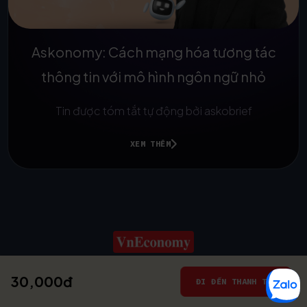
Askonomy: Cách mạng hóa tương tác
thông tin với mô hình ngôn ngữ nhỏ
Tin được tóm tắt tự động bởi askobrief
XEM THÊM
30,000đ
© 2025
ĐI ĐẾN THANH TOÁN