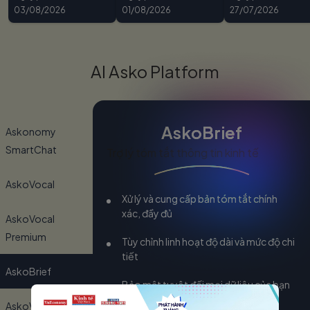
03/08/2026
01/08/2026
27/07/2026
AI Asko Platform
AskoBrief
Askonomy
SmartChat
Trợ lý tóm tắt thông tin kinh tế
AskoVocal
Xử lý và cung cấp bản tóm tắt chính
xác, đầy đủ
AskoVocal
Premium
Tùy chỉnh linh hoạt độ dài và mức độ chi
tiết
AskoBrief
Bảo mật tuyệt đối mọi dữ liệu của bạn
AskoVerse