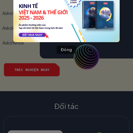
AskoScript
AskoRT
AskoWriter
Đóng
TRẢI NGHIỆM NGAY
Đối tác