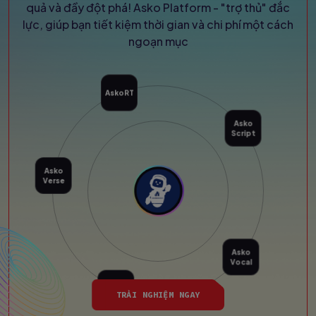
quả và đầy đột phá! Asko Platform - "trợ thủ" đắc
lực, giúp bạn tiết kiệm thời gian và chi phí một cách
ngoạn mục
AskoRT
Asko
Verse
Asko
Script
Asko
Brief
Asko
TRẢI NGHIỆM NGAY
Vocal