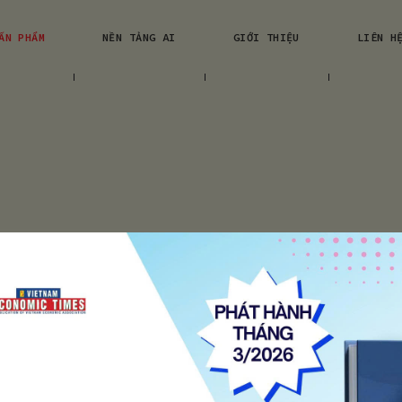
ẤN PHẨM
NỀN TẢNG AI
GIỚI THIỆU
LIÊN H