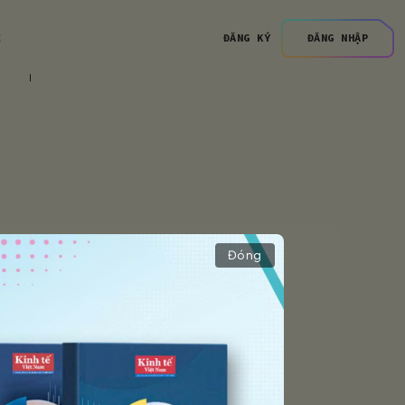
Ệ
ĐĂNG KÝ
ĐĂNG NHẬP
Đóng