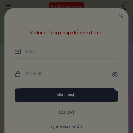
Trang chủ
Ứng dụng AI
Askonomy - Nâng cao
Vui lòng đăng nhập để xem địa chỉ
ĐĂNG NHẬP
ĐĂNG KÝ
QUÊN MẬT KHẨU