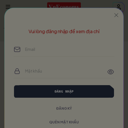
Trang chủ
Year book
Vietnam's Economy 2024 - 2025
Vui lòng đăng nhập để xem địa chỉ
ĐĂNG NHẬP
ĐĂNG KÝ
QUÊN MẬT KHẨU