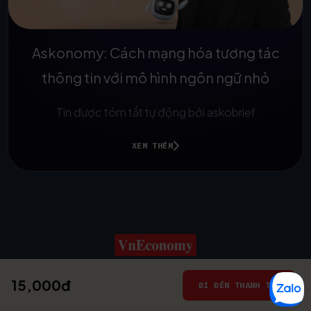
Askonomy: Cách mạng hóa tương tác
thông tin với mô hình ngôn ngữ nhỏ
Tin được tóm tắt tự động bởi askobrief
XEM THÊM
15,000đ
© 2025
ĐI ĐẾN THANH TOÁN