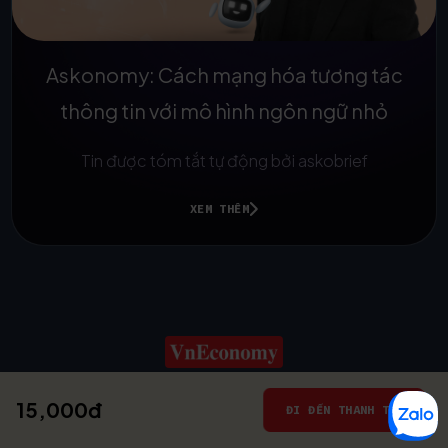
Askonomy: Cách mạng hóa tương tác
thông tin với mô hình ngôn ngữ nhỏ
Tin được tóm tắt tự động bởi askobrief
XEM THÊM
15,000đ
© 2025
ĐI ĐẾN THANH TOÁN