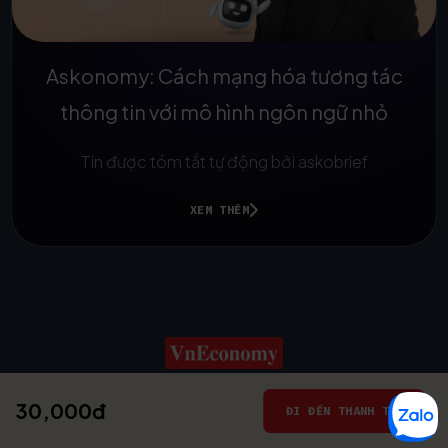
Askonomy: Cách mạng hóa tương tác
thông tin với mô hình ngôn ngữ nhỏ
Tin được tóm tắt tự động bởi askobrief
XEM THÊM
30,000đ
© 2025
ĐI ĐẾN THANH TOÁN