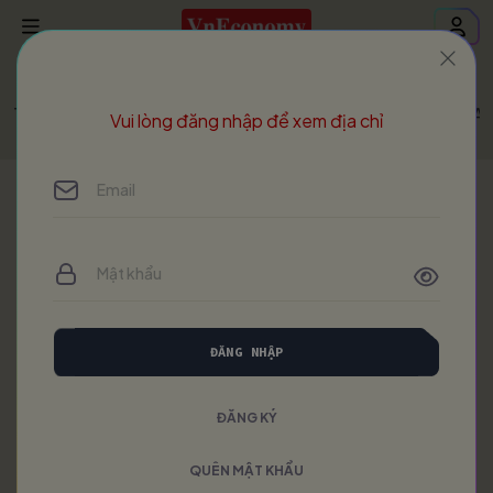
Trang chủ
Vietnam Economic Times
VET - Issue 454 - Ap
Vui lòng đăng nhập để xem địa chỉ
ĐĂNG NHẬP
ĐĂNG KÝ
QUÊN MẬT KHẨU