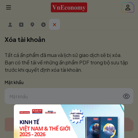
Xóa tài khoản
Tất cả ấn phẩm đã mua và lịch sử giao dịch sẽ bị xóa.
Bạn có thể tải về những ấn phẩm PDF trong bộ sưu tập
trước khi quyết định xóa tài khoản.
Mật khẩu
XÓA TÀI KHOẢN